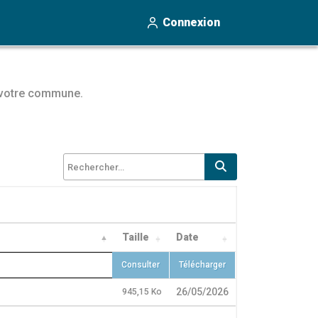
Connexion
r votre commune.
Rechercher un fi
20/05/2026
1,88 Mo
Consulter
Télécharger
26/05/2026
945,15 Ko
Consulter
Télécharger